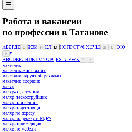
Работа и вакансии
по профессии в Татанове
А
Б
В
Г
Д
Е
Ж
З
И
К
Л
Н
О
П
Р
С
Т
У
Ф
Х
Ц
Ч
Ш
Э
Ю
Ё
Й
М
Щ
Ы
#
Я
A
B
C
D
E
F
G
H
I
J
K
L
M
N
O
P
Q
R
S
T
U
V
W
X
Y
Z
макетчик
макетчик-монтажник
макетчик наружной рекламы
макетчик-сборщик
маляр
маляр-отделочник
маляр-пескоструйщик
маляр-плиточник
маляр-подготовщик
маляр по дереву
маляр по дереву и МДФ
маляр-полимерщик
маляр по мебели