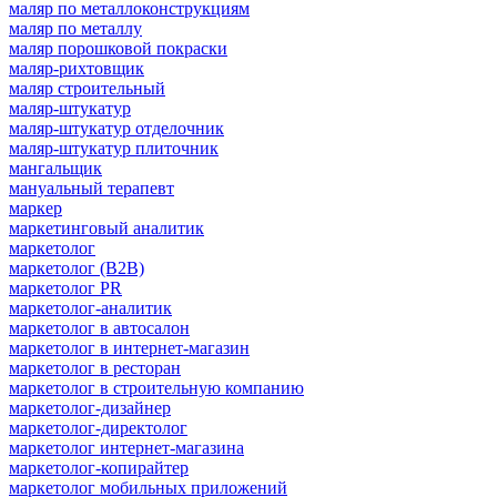
маляр по металлоконструкциям
маляр по металлу
маляр порошковой покраски
маляр-рихтовщик
маляр строительный
маляр-штукатур
маляр-штукатур отделочник
маляр-штукатур плиточник
мангальщик
мануальный терапевт
маркер
маркетинговый аналитик
маркетолог
маркетолог (B2B)
маркетолог PR
маркетолог-аналитик
маркетолог в автосалон
маркетолог в интернет-магазин
маркетолог в ресторан
маркетолог в строительную компанию
маркетолог-дизайнер
маркетолог-директолог
маркетолог интернет-магазина
маркетолог-копирайтер
маркетолог мобильных приложений