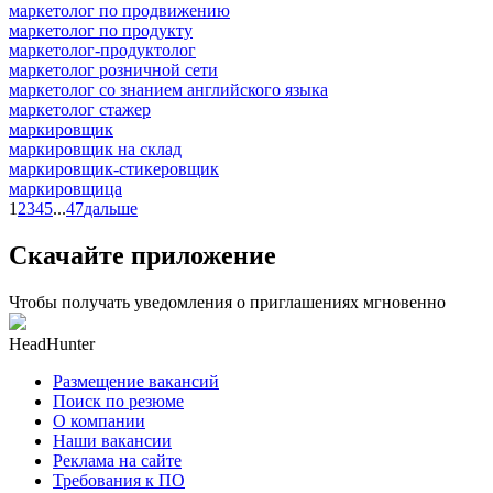
маркетолог по продвижению
маркетолог по продукту
маркетолог-продуктолог
маркетолог розничной сети
маркетолог со знанием английского языка
маркетолог стажер
маркировщик
маркировщик на склад
маркировщик-стикеровщик
маркировщица
1
2
3
4
5
...
47
дальше
Скачайте приложение
Чтобы получать уведомления о приглашениях мгновенно
HeadHunter
Размещение вакансий
Поиск по резюме
О компании
Наши вакансии
Реклама на сайте
Требования к ПО